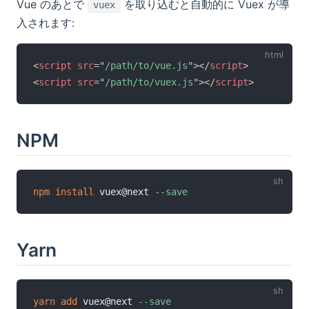
Vue のあとで
を取り込むと自動的に Vuex が導
vuex
入されます:
<
script
src
=
"
/path/to/vue.js
"
>
</
script
>
<
script
src
=
"
/path/to/vuex.js
"
>
</
script
>
NPM
npm
install
 vuex@next 
--save
Yarn
yarn
add
 vuex@next 
--save